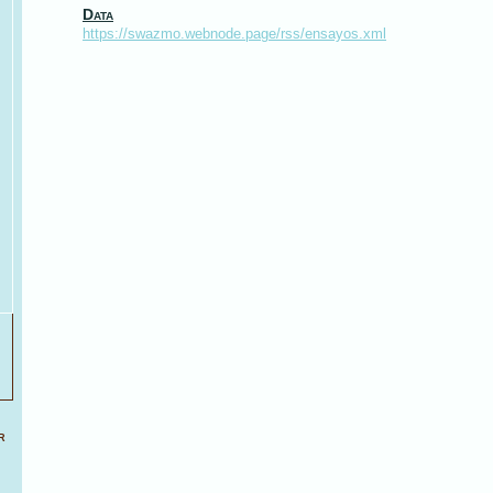
Data
https://swazmo.webnode.page/rss/ensayos.xml
r