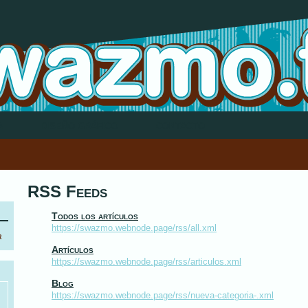
Portaf
A
DISEÑO GRÁFICO
CONTACTO
RSS Feeds
Todos los artículos
https://swazmo.webnode.page/rss/all.xml
Artículos
https://swazmo.webnode.page/rss/articulos.xml
Blog
https://swazmo.webnode.page/rss/nueva-categoria-.xml